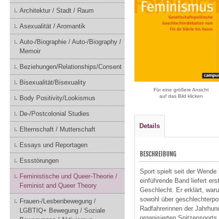
Architektur / Stadt / Raum
Asexualität / Aromantik
Auto-/Biographie / Auto-/Biography /
Memoir
Beziehungen/Relationships/Consent
Bisexualität/Bisexuality
Für eine größere Ansicht
auf das Bild klicken
Body Positivity/Lookismus
De-/Postcolonial Studies
Details
Elternschaft / Mutterschaft
Essays und Reportagen
BESCHREIBUNG
Essstörungen
Sport spielt seit der Wende
Feministische und Queer-Theorie /
einführende Band liefert er
Feminist and Queer Theory
Geschlecht. Er erklärt, wa
sowohl über geschlechterpol
Frauen-/Lesbenbewegung /
Radfahrerinnen der Jahrhund
LGBTIQ+ Bewegung / Soziale
organisierten Spitzensports