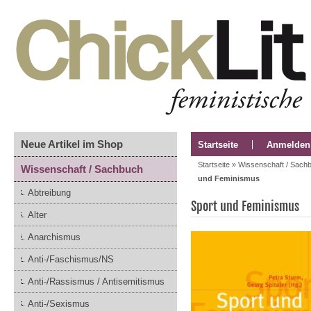
Neue Artikel im Shop
Startseite
Anmelden
Startseite
»
Wissenschaft / Sach
Wissenschaft / Sachbuch
und Feminismus
Abtreibung
Sport und Feminismus
Alter
Anarchismus
Anti-/Faschismus/NS
Anti-/Rassismus / Antisemitismus
Anti-/Sexismus