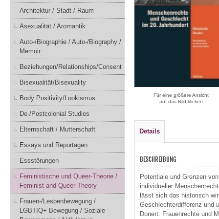
Architektur / Stadt / Raum
Asexualität / Aromantik
Auto-/Biographie / Auto-/Biography /
Memoir
Beziehungen/Relationships/Consent
Bisexualität/Bisexuality
Für eine größere Ansicht
Body Positivity/Lookismus
auf das Bild klicken
De-/Postcolonial Studies
Elternschaft / Mutterschaft
Details
Essays und Reportagen
BESCHREIBUNG
Essstörungen
Feministische und Queer-Theorie /
Potentiale und Grenzen von 
Feminist and Queer Theory
individueller Menschenrecht
lässt sich das historisch w
Frauen-/Lesbenbewegung /
Geschlechterdifferenz und 
LGBTIQ+ Bewegung / Soziale
Donert: Frauenrechte und M