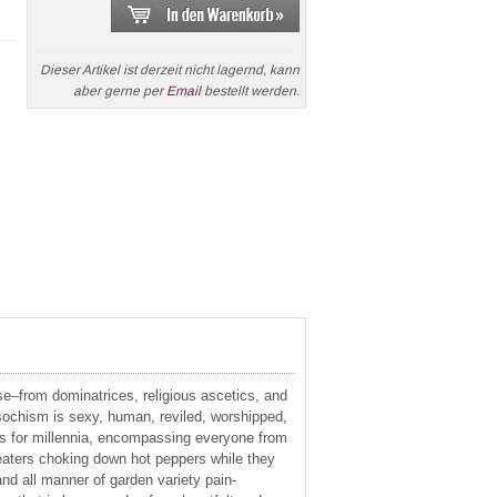
Dieser Artikel ist derzeit nicht lagernd, kann
aber gerne per
Email
bestellt werden.
se–from dominatrices, religious ascetics, and
sochism is sexy, human, reviled, worshipped,
 us for millennia, encompassing everyone from
 eaters choking down hot peppers while they
and all manner of garden variety pain-