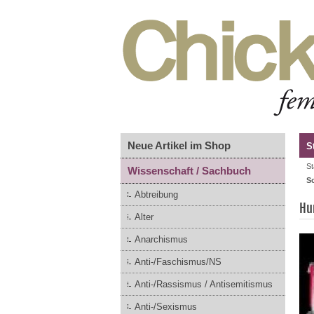
Neue Artikel im Shop
S
St
Wissenschaft / Sachbuch
S
Abtreibung
Hu
Alter
Anarchismus
Anti-/Faschismus/NS
Anti-/Rassismus / Antisemitismus
Anti-/Sexismus