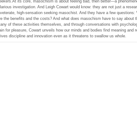
eekers.At its core, masochism is about feeling bad, then better—a phenomenon
ilarious investigation. And Leigh Cowart would know: they are not just a rese
nveterate, high-sensation seeking masochist. And they have a few question
re the benefits and the costs? And what does masochism have to say about t
any of these activities themselves, and through conversations with psycholog
ain for pleasure, Cowart unveils how our minds and bodies find meaning and re
rives discipline and innovation even as it threatens to swallow us whole.