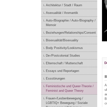
Architektur / Stadt / Raum
Asexualität / Aromantik
Auto-/Biographie / Auto-/Biography /
Memoir
Beziehungen/Relationships/Consent
Bisexualität/Bisexuality
Body Positivity/Lookismus
De-/Postcolonial Studies
D
Elternschaft / Mutterschaft
Essays und Reportagen
B
Essstörungen
A
Feministische und Queer-Theorie /
u
Feminist and Queer Theory
a
Frauen-/Lesbenbewegung /
B
LGBTIQ+ Bewegung / Soziale
c