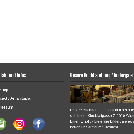
takt und Infos
Unsere Buchhandlung / Bildergaler
emap
takt / Anfahrtsplan
pressum
Unsere Buchhandlung ChickLit befinde
sich in der Kleeblattgasse 7, 1010 Wien
Einen Einblick bietet die
Bildergalerie
. 
freuen uns auf euren Besuch!