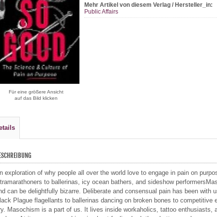
Mehr Artikel von diesem Verlag / Hersteller_in:
Public Affairs
Für eine größere Ansicht
auf das Bild klicken
etails
ESCHREIBUNG
n exploration of why people all over the world love to engage in pain on purpo
ltramarathoners to ballerinas, icy ocean bathers, and sideshow performersMa
nd can be delightfully bizarre. Deliberate and consensual pain has been with
lack Plague flagellants to ballerinas dancing on broken bones to competitive
ry. Masochism is a part of us. It lives inside workaholics, tattoo enthusiasts, 