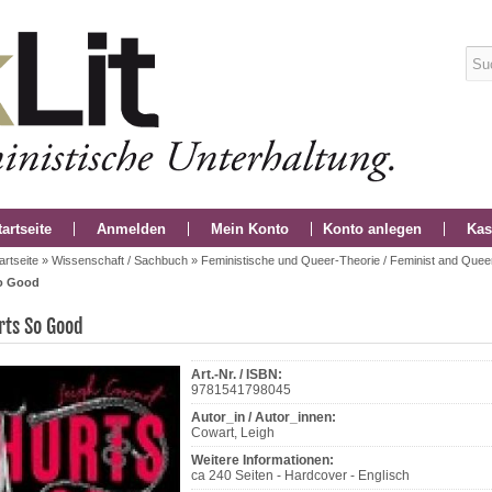
tartseite
Anmelden
Mein Konto
Konto anlegen
Kas
artseite
»
Wissenschaft / Sachbuch
»
Feministische und Queer-Theorie / Feminist and Quee
o Good
rts So Good
Art.-Nr. / ISBN:
9781541798045
Autor_in / Autor_innen:
Cowart, Leigh
Weitere Informationen:
ca 240 Seiten - Hardcover - Englisch