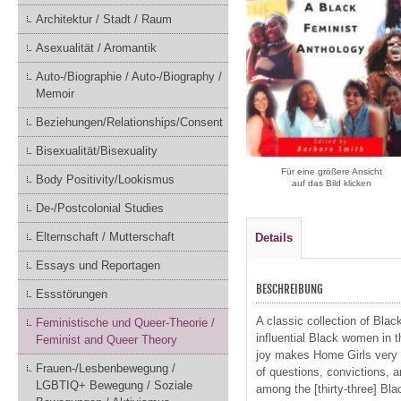
Architektur / Stadt / Raum
Asexualität / Aromantik
Auto-/Biographie / Auto-/Biography /
Memoir
Beziehungen/Relationships/Consent
Bisexualität/Bisexuality
Für eine größere Ansicht
Body Positivity/Lookismus
auf das Bild klicken
De-/Postcolonial Studies
Elternschaft / Mutterschaft
Details
Essays und Reportagen
BESCHREIBUNG
Essstörungen
A classic collection of Blac
Feministische und Queer-Theorie /
influential Black women in 
Feminist and Queer Theory
joy makes Home Girls very s
Frauen-/Lesbenbewegung /
of questions, convictions, an
LGBTIQ+ Bewegung / Soziale
among the [thirty-three] Bla