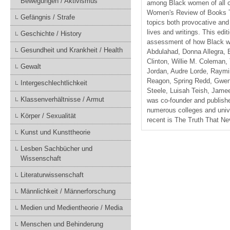
Bewegungen / Aktivismus
among Black women of all co
Women's Review of Books The
Gefängnis / Strafe
topics both provocative and 
lives and writings. This edi
Geschichte / History
assessment of how Black wom
Gesundheit und Krankheit / Health
Abdulahad, Donna Allegra, Ba
Clinton, Willie M. Coleman,
Gewalt
Jordan, Audre Lorde, Raymi
Reagon, Spring Redd, Gwend
Intergeschlechtlichkeit
Steele, Luisah Teish, Jame
Klassenverhältnisse / Armut
was co-founder and publishe
numerous colleges and unive
Körper / Sexualität
recent is The Truth That Ne
Kunst und Kunsttheorie
Lesben Sachbücher und
Wissenschaft
Literaturwissenschaft
Männlichkeit / Männerforschung
Medien und Medientheorie / Media
Menschen und Behinderung