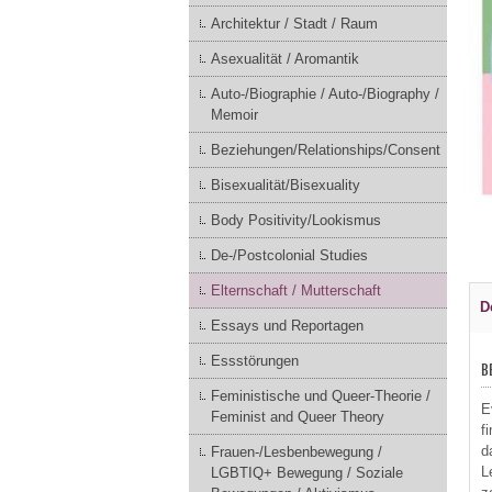
Architektur / Stadt / Raum
Asexualität / Aromantik
Auto-/Biographie / Auto-/Biography /
Memoir
Beziehungen/Relationships/Consent
Bisexualität/Bisexuality
Body Positivity/Lookismus
De-/Postcolonial Studies
Elternschaft / Mutterschaft
D
Essays und Reportagen
Essstörungen
B
Feministische und Queer-Theorie /
E
Feminist and Queer Theory
f
d
Frauen-/Lesbenbewegung /
L
LGBTIQ+ Bewegung / Soziale