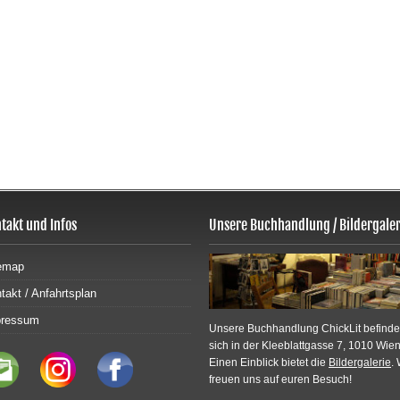
takt und Infos
Unsere Buchhandlung / Bildergaler
emap
takt / Anfahrtsplan
pressum
Unsere Buchhandlung ChickLit befinde
sich in der Kleeblattgasse 7, 1010 Wien
Einen Einblick bietet die
Bildergalerie
. 
freuen uns auf euren Besuch!