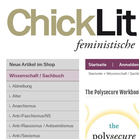
Neue Artikel im Shop
Startseite
Anmelden
Startseite
»
Wissenschaft / Sach
Wissenschaft / Sachbuch
Abtreibung
The Polysecure Workboo
Alter
Anarchismus
Anti-/Faschismus/NS
Anti-/Rassismus / Antisemitismus
Anti-/Sexismus