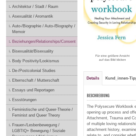
Architektur / Stadt / Raum
Asexualität / Aromantik
Auto-/Biographie / Auto-/Biography /
Memoir
Beziehungen/Relationships/Consent
Bisexualität/Bisexuality
Für eine größere Ansicht
auf das Bild klicken
Body Positivity/Lookismus
De-/Postcolonial Studies
Details
Kund_innen-Tip
Elternschaft / Mutterschaft
Essays und Reportagen
BESCHREIBUNG
Essstörungen
The Polysecure Workbook e
Feministische und Queer-Theorie /
opening up process and offe
Feminist and Queer Theory
Attachment, Trauma and Con
of multiple loving relations
Frauen-/Lesbenbewegung /
attachment history, examin
LGBTIQ+ Bewegung / Soziale
relate to, and consider whet