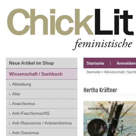
Neue Artikel im Shop
Startseite
Anmelden
Startseite
»
Wissenschaft / Sach
Wissenschaft / Sachbuch
Abtreibung
Hertha Kräftner
Alter
Anarchismus
Anti-/Faschismus/NS
Anti-/Rassismus / Antisemitismus
Anti-/Sexismus