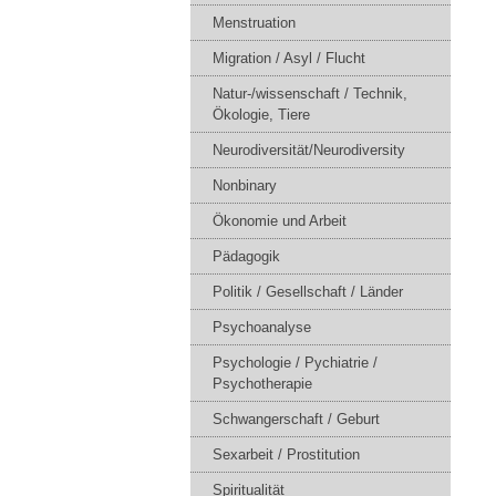
Menstruation
Migration / Asyl / Flucht
Natur-/wissenschaft / Technik,
Ökologie, Tiere
Neurodiversität/Neurodiversity
Nonbinary
Ökonomie und Arbeit
Pädagogik
Politik / Gesellschaft / Länder
Psychoanalyse
Psychologie / Pychiatrie /
Psychotherapie
Schwangerschaft / Geburt
Sexarbeit / Prostitution
Spiritualität