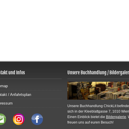
takt und Infos
Unsere Buchhandlung / Bildergaler
emap
takt / Anfahrtsplan
pressum
Unsere Buchhandlung ChickLit befinde
sich in der Kleeblattgasse 7, 1010 Wien
Einen Einblick bietet die
Bildergalerie
. 
freuen uns auf euren Besuch!