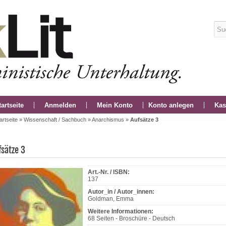
tartseite
Anmelden
Mein Konto
Konto anlegen
Kas
artseite
»
Wissenschaft / Sachbuch
»
Anarchismus
»
Aufsätze 3
fsätze 3
Art.-Nr. / ISBN:
137
Autor_in / Autor_innen:
Goldman, Emma
Weitere Informationen:
68 Seiten - Broschüre - Deutsch