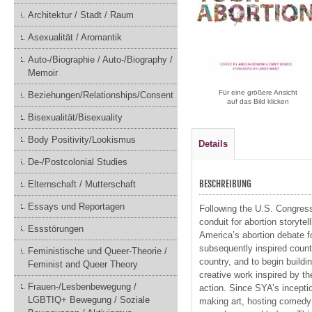
Architektur / Stadt / Raum
Asexualität / Aromantik
Auto-/Biographie / Auto-/Biography /
Memoir
Für eine größere Ansicht
Beziehungen/Relationships/Consent
auf das Bild klicken
Bisexualität/Bisexuality
Body Positivity/Lookismus
Details
De-/Postcolonial Studies
BESCHREIBUNG
Elternschaft / Mutterschaft
Essays und Reportagen
Following the U.S. Congres
conduit for abortion storyte
Essstörungen
America’s abortion debate 
subsequently inspired countl
Feministische und Queer-Theorie /
country, and to begin buildi
Feminist and Queer Theory
creative work inspired by t
Frauen-/Lesbenbewegung /
action. Since SYA’s incepti
LGBTIQ+ Bewegung / Soziale
making art, hosting comedy s