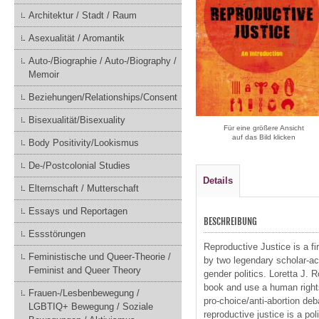
Architektur / Stadt / Raum
Asexualität / Aromantik
Auto-/Biographie / Auto-/Biography /
Memoir
Beziehungen/Relationships/Consent
Bisexualität/Bisexuality
Für eine größere Ansicht
auf das Bild klicken
Body Positivity/Lookismus
De-/Postcolonial Studies
Details
Elternschaft / Mutterschaft
Essays und Reportagen
BESCHREIBUNG
Essstörungen
Reproductive Justice is a fi
Feministische und Queer-Theorie /
by two legendary scholar-act
Feminist and Queer Theory
gender politics. Loretta J. 
book and use a human rights
Frauen-/Lesbenbewegung /
pro-choice/anti-abortion deb
LGBTIQ+ Bewegung / Soziale
reproductive justice is a po