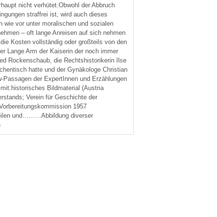
haupt nicht verhütet.Obwohl der Abbruch
gungen straffrei ist, wird auch dieses
h wie vor unter moralischen und sozialen
nehmen – oft lange Anreisen auf sich nehmen
die Kosten vollständig oder großteils von den
er Lange Arm der Kaiserin der noch immer
red Rockenschaub, die Rechtshistorikerin Ilse
üchentisch hatte und der Gynäkologe Christian
w-Passagen der ExpertInnen und Erzählungen
mit:historisches Bildmaterial (Austria
stands; Verein für Geschichte der
s-Vorbereitungskommission 1957
rteilen und………Abbildung diverser
h