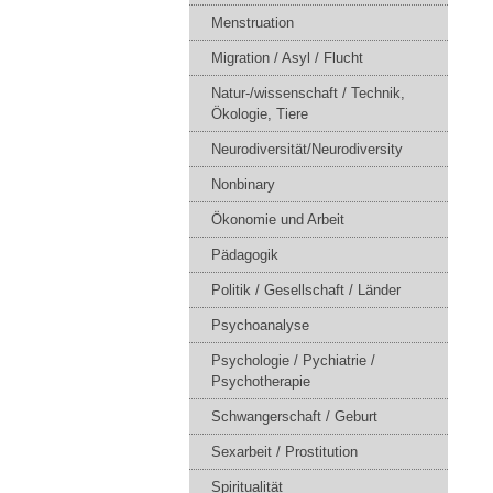
Menstruation
Migration / Asyl / Flucht
Natur-/wissenschaft / Technik,
Ökologie, Tiere
Neurodiversität/Neurodiversity
Nonbinary
Ökonomie und Arbeit
Pädagogik
Politik / Gesellschaft / Länder
Psychoanalyse
Psychologie / Pychiatrie /
Psychotherapie
Schwangerschaft / Geburt
Sexarbeit / Prostitution
Spiritualität