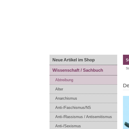
Neue Artikel im Shop
S
St
Wissenschaft / Sachbuch
Abtreibung
De
Alter
Anarchismus
Anti-/Faschismus/NS
Anti-/Rassismus / Antisemitismus
Anti-/Sexismus