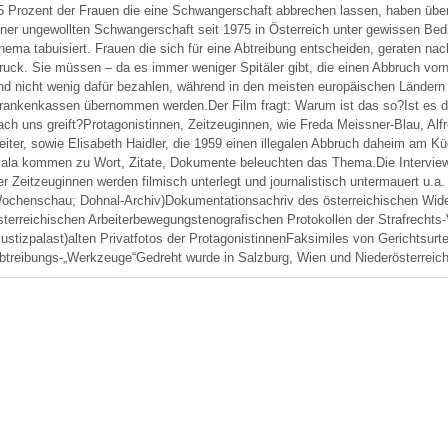
5 Prozent der Frauen die eine Schwangerschaft abbrechen lassen, haben über
iner ungewollten Schwangerschaft seit 1975 in Österreich unter gewissen Bedin
hema tabuisiert. Frauen die sich für eine Abtreibung entscheiden, geraten nac
ruck. Sie müssen – da es immer weniger Spitäler gibt, die einen Abbruch vor
nd nicht wenig dafür bezahlen, während in den meisten europäischen Ländern 
rankenkassen übernommen werden.Der Film fragt: Warum ist das so?Ist es d
ach uns greift?Protagonistinnen, Zeitzeuginnen, wie Freda Meissner-Blau, Alf
eiter, sowie Elisabeth Haidler, die 1959 einen illegalen Abbruch daheim am K
iala kommen zu Wort, Zitate, Dokumente beleuchten das Thema.Die Intervie
er Zeitzeuginnen werden filmisch unterlegt und journalistisch untermauert u.a. 
ochenschau; Dohnal-Archiv)Dokumentationsachriv des österreichischen Wider
sterreichischen Arbeiterbewegungstenografischen Protokollen der Strafrecht
Justizpalast)alten Privatfotos der ProtagonistinnenFaksimiles von Gerichtsu
btreibungs-„Werkzeuge“Gedreht wurde in Salzburg, Wien und Niederösterreic