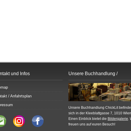
ntakt und Infos
Unsere Buchhandlung /
Bildergalerie
emap
takt / Anfahrtsplan
pressum
Unsere Buchhandlung ChickLit befinde
sich in der Kleeblattgasse 7, 1010 Wien
Einen Einblick bietet die
Bildergalerie
. 
freuen uns auf euren Besuch!