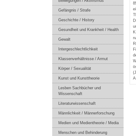
Bewegungen / Aktivismus
8
e
Gefängnis / Strafe
T
Geschichte / History
D
u
Gesundheit und Krankheit / Health
K
n
Gewalt
R
Intergeschlechtlichkeit
F
d
Klassenverhältnisse / Armut
W
ö
Körper / Sexualität
(
A
Kunst und Kunsttheorie
Lesben Sachbücher und
Wissenschaft
Literaturwissenschaft
Männlichkeit / Männerforschung
Medien und Medientheorie / Media
Menschen und Behinderung