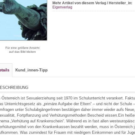
Mehr Artikel von diesem Verlag / Hersteller_in:
Eigenverlag
Für eine größere Ansicht
auf das Bild klicken
etails
Kund_innen-Tipp
ESCHREIBUNG
n Österreich ist Sexualerziehung seit 1970 im Schulunterricht verankert. Faktu
as Unterrichtsgesetz als „primäre Aufgabe der Eltern“ – und nicht der Schule –
mfragen unter SchulabgängerInnen bestätigen daher immer wieder aufs Neue, 
exualität, Fortpflanzung und Verhütungsmethoden Bescheid wissen.Ein heißes
hema „Verhütung auf Krankenschein“. Während es in fast allen westeuropäisc
erhütungsmittel von den Krankenkassen bezahlt werden, muss in Österreich je
ufkommen. Was zumindest für Frauen mit niedrigem Einkommen und für Jugendl