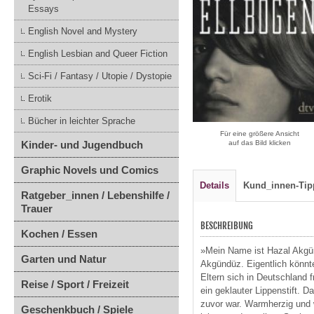
Essays
English Novel and Mystery
English Lesbian and Queer Fiction
Sci-Fi / Fantasy / Utopie / Dystopie
Erotik
Bücher in leichter Sprache
Für eine größere Ansicht
Kinder- und Jugendbuch
auf das Bild klicken
Graphic Novels und Comics
Details
Kund_innen-Tip
Ratgeber_innen / Lebenshilfe /
Trauer
BESCHREIBUNG
Kochen / Essen
»Mein Name ist Hazal Akgünd
Garten und Natur
Akgündüz. Eigentlich könnt
Eltern sich in Deutschland 
Reise / Sport / Freizeit
ein geklauter Lippenstift. Da
zuvor war. Warmherzig und 
Geschenkbuch / Spiele