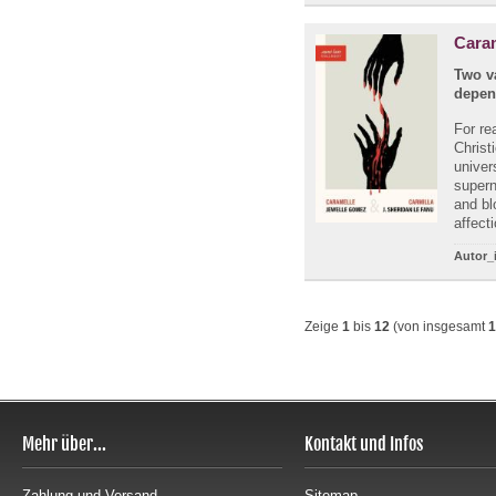
Caram
Two v
depen
For re
Christ
univer
supern
and bl
affect
Autor_
Zeige
1
bis
12
(von insgesamt
1
Mehr über...
Kontakt und Infos
Zahlung und Versand
Sitemap