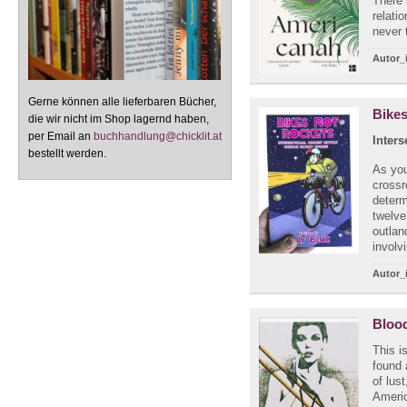
There 
relati
never 
Autor_
Gerne können alle lieferbaren Bücher,
Bike
die wir nicht im Shop lagernd haben,
per Email an
buchhandlung@chicklit.at
Inters
bestellt werden.
As you
crossr
determ
twelve
outlan
involv
Autor_
Blood
This i
found 
of lus
Americ