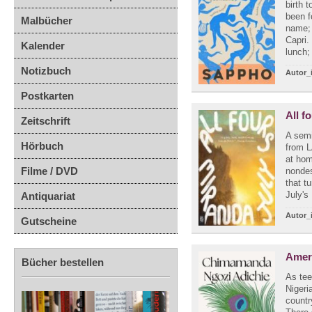
birth 
been f
Malbücher
name; 
Capri.
Kalender
lunch; 
Notizbuch
Autor_
Postkarten
All f
Zeitschrift
A semi
Hörbuch
from L
at hom
Filme / DVD
nondes
that t
July's 
Antiquariat
Autor_
Gutscheine
Amer
Bücher bestellen
As tee
Nigeri
countr