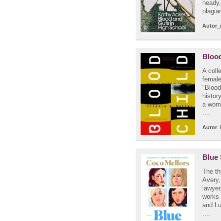
heady,
plagiar
Autor_
Blood
A coll
female
"Blood
histor
a woma
....
Autor_
Blue 
The th
Avery,
lawyer
works 
and Lu
....