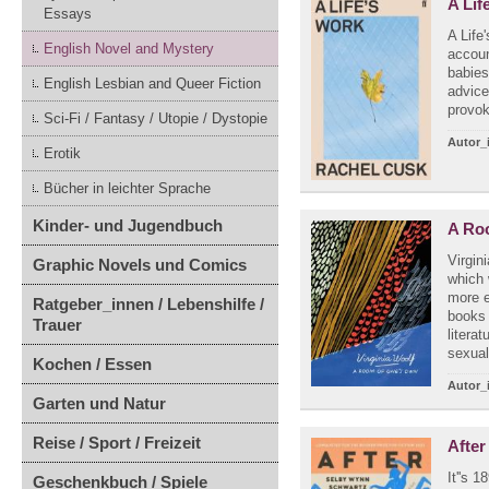
A Lif
Essays
A Life
English Novel and Mystery
accoun
babies
English Lesbian and Queer Fiction
advice
provok
Sci-Fi / Fantasy / Utopie / Dystopie
Autor_
Erotik
Bücher in leichter Sprache
Kinder- und Jugendbuch
A Ro
Virgin
Graphic Novels und Comics
which 
more e
Ratgeber_innen / Lebenshilfe /
books 
Trauer
litera
sexual
Kochen / Essen
Autor_
Garten und Natur
Reise / Sport / Freizeit
Afte
It''s 
Geschenkbuch / Spiele