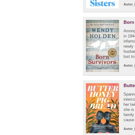
Autor_
Born
Among 
in 194
infamo
newly 
husban
lost t
Autor_
Butt
Spanni
interc
her tw
she is
family
cause 
Autor_