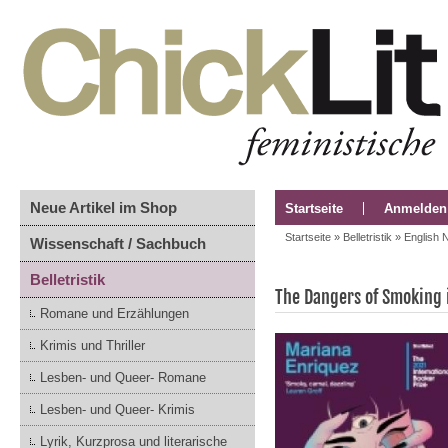
Neue Artikel im Shop
Startseite
Anmelden
Startseite
»
Belletristik
»
English 
Wissenschaft / Sachbuch
Belletristik
The Dangers of Smoking 
Romane und Erzählungen
Krimis und Thriller
Lesben- und Queer- Romane
Lesben- und Queer- Krimis
Lyrik, Kurzprosa und literarische