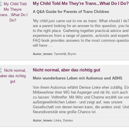
My Child Told Me They're Trans...What Do I Do?
A Q&A Guide for Parents of Trans Children
'My child just came out to me as trans: What should I do?
are a parent looking for an answer to this question, you 
to the right place. Gathering together practical advice an
experiences from a range of parents, activists and experts
FAQ book provides answers to the most common questio
will have ....
Autor_innen:
Tannehill, Brynn
Nicht normal, aber das richtig gut
Mein wunderbares Leben mit Autismus und ADHS
Von ihrem Autismus erfährt Denise Linke eher zufällig. Ei
Mitbewohner ihrer WG hat Asperger und rät ihr, sich auch
zu lassen: Volltreffer. Mit Witz und Charme erzählt sie vo
außergewöhnlichen Leben - und zeigt auf, was unsere
Gesellschaft von denen lernen kann, die anders sind. U
Neurodiversität eine große Chance ist.
Autor_innen:
Linke, Denise