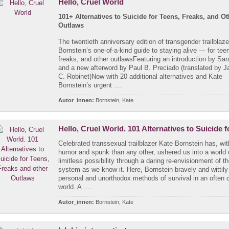
Hello, Cruel World
101+ Alternatives to Suicide for Teens, Freaks, and Ot
Outlaws
The twentieth anniversary edition of transgender trailblaz
Bornstein’s one-of-a-kind guide to staying alive — for tee
freaks, and other outlawsFeaturing an introduction by Sa
and a new afterword by Paul B. Preciado (translated by 
C. Robinet)Now with 20 additional alternatives and Kate
Bornstein’s urgent ....
Autor_innen:
Bornstein, Kate
Hello, Cruel World. 101 Alternatives to Suicide
Celebrated transsexual trailblazer Kate Bornstein has, wi
humor and spunk than any other, ushered us into a world 
limitless possibility through a daring re-envisionment of t
system as we know it. Here, Bornstein bravely and wittil
personal and unorthodox methods of survival in an often c
world. A ....
Autor_innen:
Bornstein, Kate