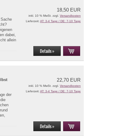
18,50 EUR
inkl. 10 % MwSt. zzgl.
Versandkosten
r Sache
Lieferzeit:
AT: 3-4 Tage / DE: 7-10 Tage
cht?
eigenen
en dabei,
cht allein
lbst
22,70 EUR
inkl. 10 % MwSt. zzgl.
Versandkosten
Lieferzeit:
AT: 3-4 Tage / DE: 7-10 Tage
age der
die
achen
Grund
en,