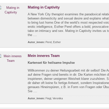
Mating in Captivity
A New York City therapist examines the paradoxical relat
between domesticity and sexual desire and explains what 
to bring lust home.One of the world’s most respected voi
erotic intelligence, Esther Perel offers a bold, provocativ
take on intimacy and sex. Mating in Captivity invites us t
the ....
Autor_innen:
Perel, Esther
Mein inneres Team
Kartenset für heilsame Impulse
Willkommen zu deiner Heilungsarbeit mit dir selbst! Die 
auf deine Fragen sind bereits in dir. Die Karten möchten 
inspirieren, deiner ureigenen Weisheit klarer zuzuhören. 
dir daher oft keine fix fertige Antwort, sondern Inspiratione
genaues Hineinspüren, z.B. in Form von Fragen oder Üb
Sie ....
Autor_innen:
Fiegl, Veronika