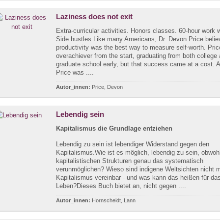
Laziness does not exit
Extra-curricular activities. Honors classes. 60-hour work
Side hustles.Like many Americans, Dr. Devon Price belie
productivity was the best way to measure self-worth. Pri
overachiever from the start, graduating from both college
graduate school early, but that success came at a cost. A
Price was ....
Autor_innen:
Price, Devon
Lebendig sein
Kapitalismus die Grundlage entziehen
Lebendig zu sein ist lebendiger Widerstand gegen den
Kapitalismus.Wie ist es möglich, lebendig zu sein, obwohl
kapitalistischen Strukturen genau das systematisch
verunmöglichen? Wieso sind indigene Weltsichten nicht 
Kapitalismus vereinbar - und was kann das heißen für da
Leben?Dieses Buch bietet an, nicht gegen ....
Autor_innen:
Hornscheidt, Lann