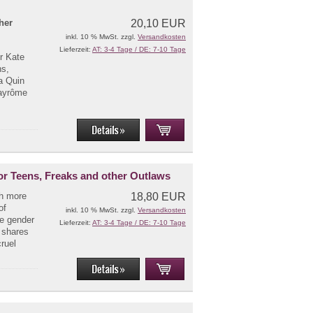
her
20,10 EUR
inkl. 10 % MwSt. zzgl.
Versandkosten
Lieferzeit:
AT: 3-4 Tage / DE: 7-10 Tage
er Kate
ns,
ra Quin
Jayrôme
 for Teens, Freaks and other Outlaws
th more
18,80 EUR
of
inkl. 10 % MwSt. zzgl.
Versandkosten
he gender
Lieferzeit:
AT: 3-4 Tage / DE: 7-10 Tage
y shares
ruel