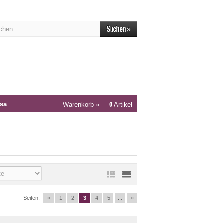
sa
Warenkorb »
0
Artikel
Seiten:
«
1
2
3
4
5
...
»