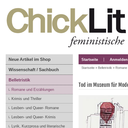
Neue Artikel im Shop
Startseite
Anmelden
Startseite
»
Belletristik
»
Romane 
Wissenschaft / Sachbuch
Belletristik
Tod im Museum für Mode
Romane und Erzählungen
Krimis und Thriller
Lesben- und Queer- Romane
Lesben- und Queer- Krimis
Lyrik, Kurzprosa und literarische