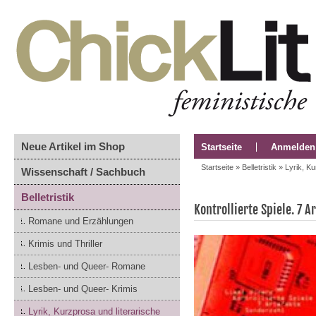
Neue Artikel im Shop
Startseite
Anmelden
Startseite
»
Belletristik
»
Lyrik, K
Wissenschaft / Sachbuch
Belletristik
Kontrollierte Spiele. 7 A
Romane und Erzählungen
Krimis und Thriller
Lesben- und Queer- Romane
Lesben- und Queer- Krimis
Lyrik, Kurzprosa und literarische