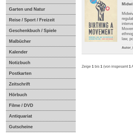
Midwi
Garten und Natur
Midwiv
regula
Reise / Sport / Freizeit
interv
Movem
Geschenkbuch / Spiele
ethnog
law, po
Malbücher
Autor_
Kalender
Notizbuch
Zeige
1
bis
1
(von insgesamt
1
A
Postkarten
Zeitschrift
Hörbuch
Filme / DVD
Antiquariat
Gutscheine