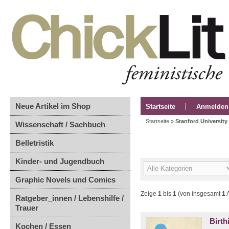
Neue Artikel im Shop
Startseite
Anmelden
Startseite
»
Stanford University
Wissenschaft / Sachbuch
Belletristik
Kinder- und Jugendbuch
Graphic Novels und Comics
Zeige
1
bis
1
(von insgesamt
1
A
Ratgeber_innen / Lebenshilfe /
Trauer
Birt
Kochen / Essen