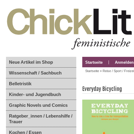
Neue Artikel im Shop
Startseite
Anmelden
Startseite
»
Reise / Sport / Freizei
Wissenschaft / Sachbuch
Belletristik
Everyday Bicycling
Kinder- und Jugendbuch
Graphic Novels und Comics
Ratgeber_innen / Lebenshilfe /
Trauer
Kochen / Essen