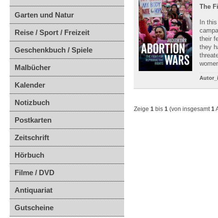
The F
Garten und Natur
In thi
campai
Reise / Sport / Freizeit
their f
they h
Geschenkbuch / Spiele
threat
women 
Malbücher
Autor_
Kalender
Notizbuch
Zeige
1
bis
1
(von insgesamt
1
A
Postkarten
Zeitschrift
Hörbuch
Filme / DVD
Antiquariat
Gutscheine