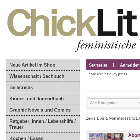
Neue Artikel im Shop
Startseite
Anmelden
Startseite
»
Policy press
Wissenschaft / Sachbuch
Belletristik
Kinder- und Jugendbuch
Graphic Novels und Comics
Zeige
1
bis
1
(von insgesamt
1
A
Ratgeber_innen / Lebenshilfe /
Trauer
Abor
Kochen / Essen