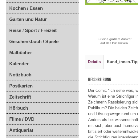
Kochen / Essen
Garten und Natur
Reise / Sport / Freizeit
Für eine größere Ansicht
Geschenkbuch / Spiele
auf das Bild klicken
Malbücher
Details
Kund_innen-Tip
Kalender
Notizbuch
BESCHREIBUNG
Postkarten
Der Comic “Ich sehe was, wa
Warum ist eine Strichfigur
Zeitschrift
Zeichnerin Rassisierung sic
Hörbuch
Publikum? Die beiden Zeic
und Lösungswege rund um ein
Filme / DVD
Anders als bei wissenschaftl
mit sich, aber auch humorv
Antiquariat
kritisiert oder weiterentwi
die Strichfiguren irgendwan