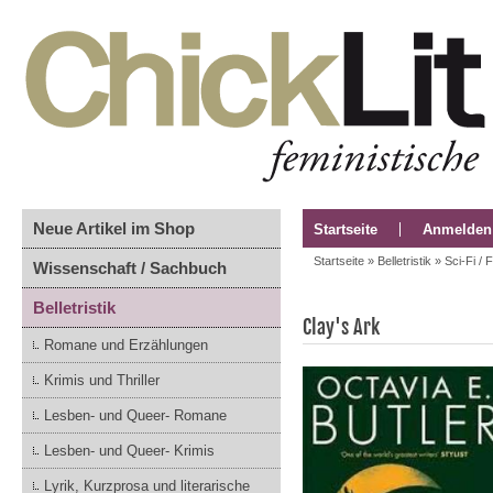
Neue Artikel im Shop
Startseite
Anmelden
Startseite
»
Belletristik
»
Sci-Fi / 
Wissenschaft / Sachbuch
Belletristik
Clay's Ark
Romane und Erzählungen
Krimis und Thriller
Lesben- und Queer- Romane
Lesben- und Queer- Krimis
Lyrik, Kurzprosa und literarische