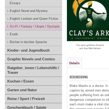
Essays
English Novel and Mystery
English Lesbian and Queer Fiction
Sci-Fi / Fantasy / Utopie / Dystopie
Erotik
Bücher in leichter Sprache
Für eine größere Ansicht
auf das Bild klicken
Kinder- und Jugendbuch
Graphic Novels und Comics
Details
Ratgeber_innen / Lebenshilfe /
Trauer
BESCHREIBUNG
Kochen / Essen
Blake Maslin is a doctor. In
Garten und Natur
captive by armed men demand
people suffering from an un
Reise / Sport / Freizeit
dangerous compulsion to infe
each must make a vital choic
Geschenkbuch / Spiele
this strange new societ