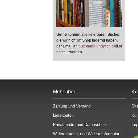
Gerne können alle lieferbaren Bücher,
die wir nicht im Shop lagernd haben,
per Email an
buchhandlung@chicklit.at
bestellt werden.
Mehr über...
Ko
Zahlung und Versand
Sit
Lieferzeiten
Kon
Privatsphäre und Datenschutz
Im
Widerrufsrecht und Widerrufsformular