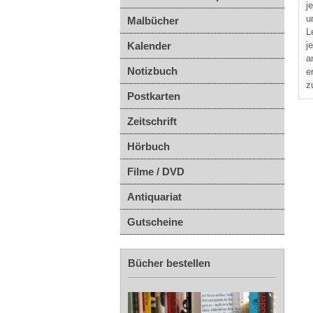
j
u
Malbücher
L
Kalender
j
a
Notizbuch
e
z
Postkarten
Zeitschrift
Hörbuch
Filme / DVD
Antiquariat
Gutscheine
Bücher bestellen