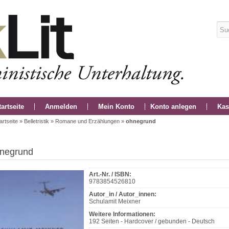
tartseite
Anmelden
Mein Konto
Konto anlegen
Kas
artseite
»
Belletristik
»
Romane und Erzählungen
»
ohnegrund
negrund
Art.-Nr. / ISBN:
9783854526810
Autor_in / Autor_innen:
Schulamit Meixner
Weitere Informationen:
192 Seiten - Hardcover / gebunden - Deutsch