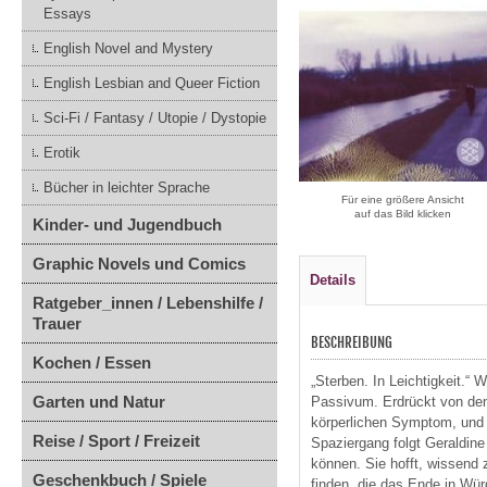
Essays
English Novel and Mystery
English Lesbian and Queer Fiction
Sci-Fi / Fantasy / Utopie / Dystopie
Erotik
Bücher in leichter Sprache
Für eine größere Ansicht
auf das Bild klicken
Kinder- und Jugendbuch
Graphic Novels und Comics
Details
Ratgeber_innen / Lebenshilfe /
Trauer
BESCHREIBUNG
Kochen / Essen
„Sterben. In Leichtigkeit.“
Garten und Natur
Passivum. Erdrückt von den
körperlichen Symptom, und d
Reise / Sport / Freizeit
Spaziergang folgt Geraldine
können. Sie hofft, wissend 
Geschenkbuch / Spiele
finden, die das Ende in Wür