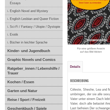
Essays
English Novel and Mystery
English Lesbian and Queer Fiction
Sci-Fi / Fantasy / Utopie / Dystopie
Erotik
Bücher in leichter Sprache
Für eine größere Ansicht
Kinder- und Jugendbuch
auf das Bild klicken
Graphic Novels und Comics
Details
Ratgeber_innen / Lebenshilfe /
Trauer
BESCHREIBUNG
Kochen / Essen
Céleste, Sheshe, Lea und M
Garten und Natur
umbringen, der sie alle sex
Vater unter einem Dach lebt
Reise / Sport / Freizeit
Vater, doch alle belastet i
Last befreien.Der schwange
Geschenkbuch / Spiele