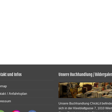
takt und Infos
Unsere Buchhandlung / Bildergaler
emap
takt / Anfahrtsplan
pressum
Unsere Buchhandlung ChickLit befinde
sich in der Kleeblattgasse 7, 1010 Wien