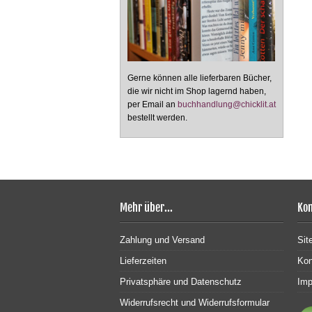
Gerne können alle lieferbaren Bücher,
die wir nicht im Shop lagernd haben,
per Email an
buchhandlung@chicklit.at
bestellt werden.
Mehr über...
Kon
Zahlung und Versand
Sit
Lieferzeiten
Kon
Privatsphäre und Datenschutz
Im
Widerrufsrecht und Widerrufsformular