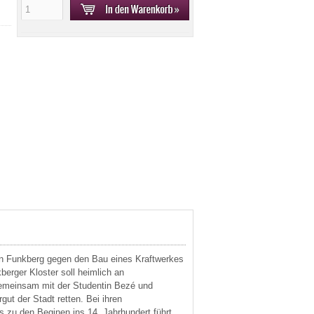
t in Funkberg gegen den Bau eines Kraftwerkes
erger Kloster soll heimlich an
emeinsam mit der Studentin Bezé und
gut der Stadt retten. Bei ihren
s zu den Beginen ins 14. Jahrhundert führt.