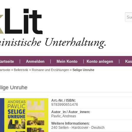
tartseite
Anmelden
Mein Konto
Konto anlegen
Kas
artseite
»
Belletristik
»
Romane und Erzählungen
»
Selige Unruhe
lige Unruhe
Art.-Nr. / ISBN:
9783990651476
Autor_in / Autor_innen:
Pavlic, Andreas
Weitere Informationen:
240 Seiten - Hardcover - Deutsch