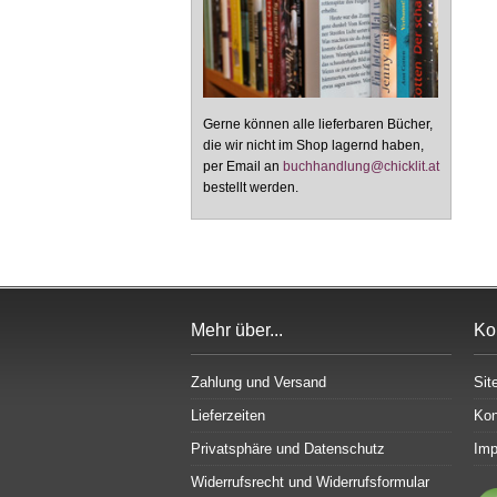
Gerne können alle lieferbaren Bücher,
die wir nicht im Shop lagernd haben,
per Email an
buchhandlung@chicklit.at
bestellt werden.
Mehr über...
Ko
Zahlung und Versand
Sit
Lieferzeiten
Kon
Privatsphäre und Datenschutz
Im
Widerrufsrecht und Widerrufsformular