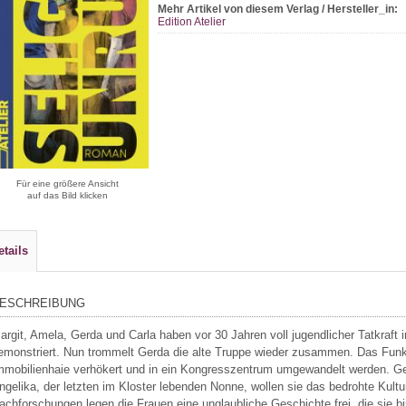
Mehr Artikel von diesem Verlag / Hersteller_in:
Edition Atelier
Für eine größere Ansicht
auf das Bild klicken
etails
ESCHREIBUNG
argit, Amela, Gerda und Carla haben vor 30 Jahren voll jugendlicher Tatkraf
emonstriert. Nun trommelt Gerda die alte Truppe wieder zusammen. Das Funkb
mmobilienhaie verhökert und in ein Kongresszentrum umgewandelt werden. G
ngelika, der letzten im Kloster lebenden Nonne, wollen sie das bedrohte Kultur
achforschungen legen die Frauen eine unglaubliche Geschichte frei, die sie bi