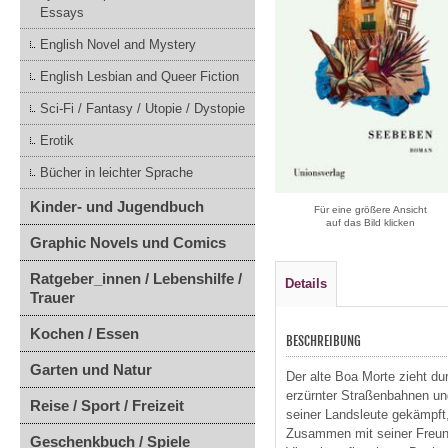
Essays
English Novel and Mystery
English Lesbian and Queer Fiction
Sci-Fi / Fantasy / Utopie / Dystopie
Erotik
Bücher in leichter Sprache
Kinder- und Jugendbuch
Für eine größere Ansicht
auf das Bild klicken
Graphic Novels und Comics
Ratgeber_innen / Lebenshilfe /
Details
Trauer
Kochen / Essen
BESCHREIBUNG
Garten und Natur
Der alte Boa Morte zieht d
erzürnter Straßenbahnen un
Reise / Sport / Freizeit
seiner Landsleute gekämpft,
Zusammen mit seiner Freund
Geschenkbuch / Spiele