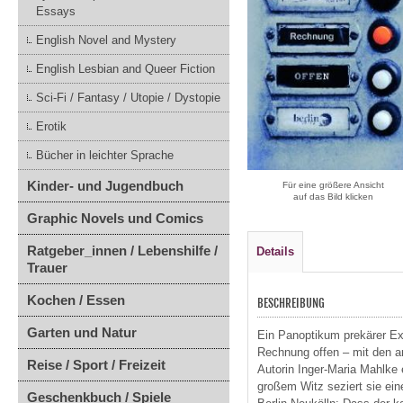
Essays
English Novel and Mystery
English Lesbian and Queer Fiction
Sci-Fi / Fantasy / Utopie / Dystopie
Erotik
Bücher in leichter Sprache
Kinder- und Jugendbuch
Für eine größere Ansicht
auf das Bild klicken
Graphic Novels und Comics
Ratgeber_innen / Lebenshilfe /
Details
Trauer
Kochen / Essen
BESCHREIBUNG
Garten und Natur
Ein Panoptikum prekärer Exi
Rechnung offen – mit den a
Reise / Sport / Freizeit
Autorin Inger-Maria Mahlke
großem Witz seziert sie ein
Geschenkbuch / Spiele