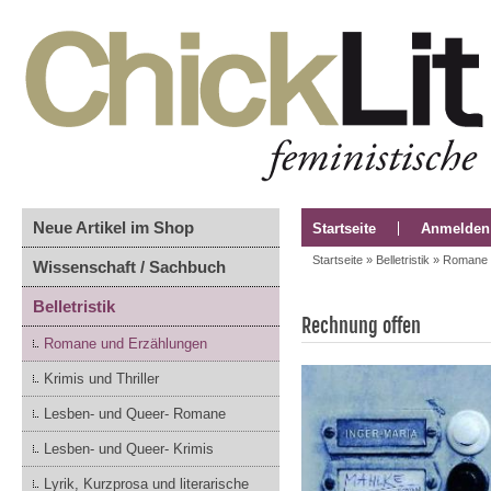
Neue Artikel im Shop
Startseite
Anmelden
Startseite
»
Belletristik
»
Romane 
Wissenschaft / Sachbuch
Belletristik
Rechnung offen
Romane und Erzählungen
Krimis und Thriller
Lesben- und Queer- Romane
Lesben- und Queer- Krimis
Lyrik, Kurzprosa und literarische