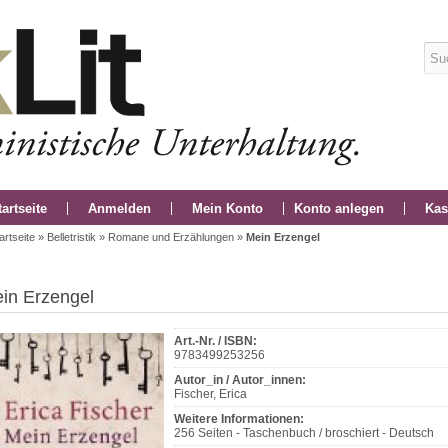
tartseite
Anmelden
Mein Konto
Konto anlegen
Kas
artseite
»
Belletristik
»
Romane und Erzählungen
»
Mein Erzengel
in Erzengel
Art.-Nr. / ISBN:
9783499253256
Autor_in / Autor_innen:
Fischer, Erica
Weitere Informationen:
256 Seiten - Taschenbuch / broschiert - Deutsch