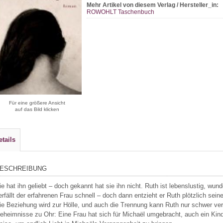
Mehr Artikel von diesem Verlag / Hersteller_in:
ROWOHLT Taschenbuch
Für eine größere Ansicht
auf das Bild klicken
etails
ESCHREIBUNG
ie hat ihn geliebt – doch gekannt hat sie ihn nicht. Ruth ist lebenslustig, wun
erfällt der erfahrenen Frau schnell – doch dann entzieht er Ruth plötzlich sein
ie Beziehung wird zur Hölle, und auch die Trennung kann Ruth nur schwer ver
eheimnisse zu Ohr: Eine Frau hat sich für Michaël umgebracht, auch ein Kind 