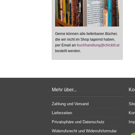
Gerne können alle lieferbaren Bücher,
die wir nicht im Shop lagernd haben,
per Email an
buchhandlung@chicklit.at
bestellt werden.
Mehr über...
Ko
Zahlung und Versand
Sit
Lieferzeiten
Kon
Privatsphäre und Datenschutz
Im
Widerrufsrecht und Widerrufsformular