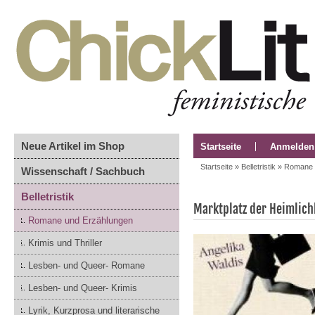
Neue Artikel im Shop
Startseite
Anmelden
Startseite
»
Belletristik
»
Romane 
Wissenschaft / Sachbuch
Belletristik
Marktplatz der Heimlich
Romane und Erzählungen
Krimis und Thriller
Lesben- und Queer- Romane
Lesben- und Queer- Krimis
Lyrik, Kurzprosa und literarische