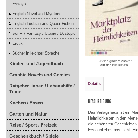
Essays
English Novel and Mystery
English Lesbian and Queer Fiction
Sci-Fi / Fantasy / Utopie / Dystopie
Erotik
Bücher in leichter Sprache
Für eine größere Ansicht
Kinder- und Jugendbuch
auf das Bild klicken
Graphic Novels und Comics
Details
Ratgeber_innen / Lebenshilfe /
Trauer
BESCHREIBUNG
Kochen / Essen
Das Verlagshaus ist ein Mar
Garten und Natur
Heimlichkeiten in den Mensc
die schönsten Geschichten s
Reise / Sport / Freizeit
Erstaunliches ans Licht. Ei
Geschenkbuch / Spiele