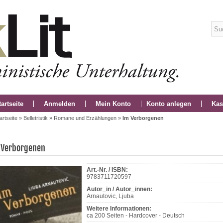
tartseite
Anmelden
Mein Konto
Konto anlegen
Kas
artseite
»
Belletristik
»
Romane und Erzählungen
»
Im Verborgenen
 Verborgenen
Art.-Nr. / ISBN:
9783711720597
Autor_in / Autor_innen:
Arnautovic, Ljuba
Weitere Informationen:
ca 200 Seiten - Hardcover - Deutsch