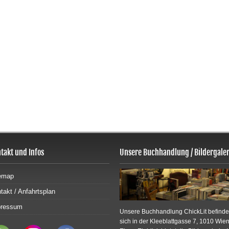
takt und Infos
Unsere Buchhandlung / Bildergaler
emap
takt / Anfahrtsplan
pressum
Unsere Buchhandlung ChickLit befinde
sich in der Kleeblattgasse 7, 1010 Wien