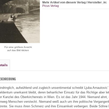
Mehr Artikel von diesem Verlag / Hersteller_in:
Picus Verlag
Für eine größere Ansicht
auf das Bild klicken
etails
ESCHREIBUNG
indringlich, aufwühlend und zugleich unsentimental schreibt Ljuba Arnautovic´ 
eldentum unerkannt bleibt, deren beharrlicher Einsatz für das Richtige aber let
er Kanzlei des Oberkirchenrats in Wien. Es ist das Jahr 1944. Niemand ahnt,
inweg Menschen versteckt. Niemand weiß auch um ihre politische Vergangenhei
önnte. Sie muss ihren Schmerz und ihre Einsamkeit verbergen: Beide Söhne 