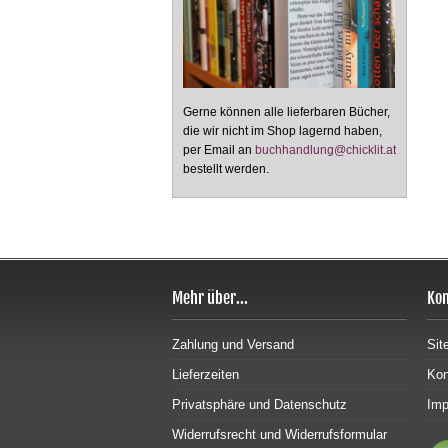
Gerne können alle lieferbaren Bücher,
die wir nicht im Shop lagernd haben,
per Email an
buchhandlung@chicklit.at
bestellt werden.
Mehr über...
Kon
Zahlung und Versand
Sit
Lieferzeiten
Kon
Privatsphäre und Datenschutz
Im
Widerrufsrecht und Widerrufsformular