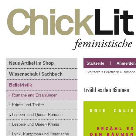
Neue Artikel im Shop
Startseite
Anmelden
Startseite
»
Belletristik
»
Romane 
Wissenschaft / Sachbuch
Belletristik
Erzähl es den Bäumen
Romane und Erzählungen
Krimis und Thriller
Lesben- und Queer- Romane
Lesben- und Queer- Krimis
Lyrik, Kurzprosa und literarische