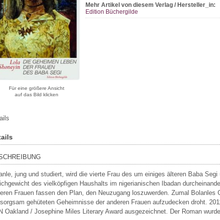
Mehr Artikel von diesem Verlag / Hersteller_in:
Edition Büchergilde
Für eine größere Ansicht
auf das Bild klicken
ails
ails
SCHREIBUNG
anle, jung und studiert, wird die vierte Frau des um einiges älteren Baba Segi
ichgewicht des vielköpfigen Haushalts im nigerianischen Ibadan durcheinander
eren Frauen fassen den Plan, den Neuzugang loszuwerden. Zumal Bolanles G
 sorgsam gehüteten Geheimnisse der anderen Frauen aufzudecken droht. 2011
 Oakland / Josephine Miles Literary Award ausgezeichnet. Der Roman wurde 