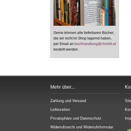
Gerne können alle lieferbaren Bücher,
die wir nicht im Shop lagernd haben,
per Email an
buchhandlung@chicklit.at
bestellt werden.
Mehr über...
Ko
Zahlung und Versand
Sit
Lieferzeiten
Kon
Privatsphäre und Datenschutz
Im
Widerrufsrecht und Widerrufsformular