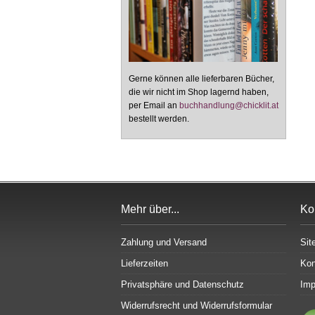
Gerne können alle lieferbaren Bücher,
die wir nicht im Shop lagernd haben,
per Email an
buchhandlung@chicklit.at
bestellt werden.
Mehr über...
Ko
Zahlung und Versand
Sit
Lieferzeiten
Kon
Privatsphäre und Datenschutz
Im
Widerrufsrecht und Widerrufsformular