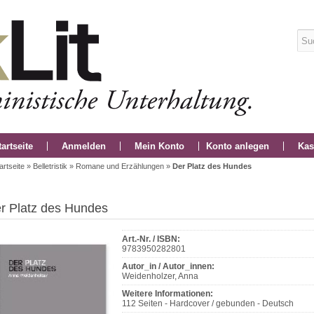
tartseite
Anmelden
Mein Konto
Konto anlegen
Kas
artseite
»
Belletristik
»
Romane und Erzählungen
»
Der Platz des Hundes
r Platz des Hundes
Art.-Nr. / ISBN:
9783950282801
Autor_in / Autor_innen:
Weidenholzer, Anna
Weitere Informationen:
112 Seiten - Hardcover / gebunden - Deutsch