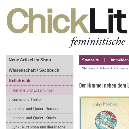
Neue Artikel im Shop
Startseite
Anmelden
Startseite
»
Belletristik
»
Romane 
Wissenschaft / Sachbuch
Belletristik
Der Himmel neben dem 
Romane und Erzählungen
Krimis und Thriller
Lesben- und Queer- Romane
Lesben- und Queer- Krimis
Lyrik, Kurzprosa und literarische