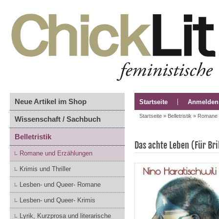
Neue Artikel im Shop
Startseite
Anmelden
Startseite
»
Belletristik
»
Romane 
Wissenschaft / Sachbuch
Belletristik
Das achte Leben (Für Bri
Romane und Erzählungen
Krimis und Thriller
Lesben- und Queer- Romane
Lesben- und Queer- Krimis
Lyrik, Kurzprosa und literarische