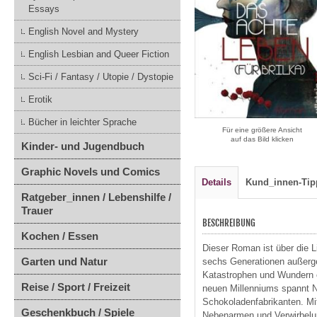
Essays
English Novel and Mystery
English Lesbian and Queer Fiction
Sci-Fi / Fantasy / Utopie / Dystopie
Erotik
Bücher in leichter Sprache
Für eine größere Ansicht
auf das Bild klicken
Kinder- und Jugendbuch
Graphic Novels und Comics
Details
Kund_innen-Tip
Ratgeber_innen / Lebenshilfe /
Trauer
BESCHREIBUNG
Kochen / Essen
Dieser Roman ist über die L
Garten und Natur
sechs Generationen außerge
Katastrophen und Wundern e
Reise / Sport / Freizeit
neuen Millenniums spannt Ni
Schokoladenfabrikanten. Mit
Geschenkbuch / Spiele
Nebenarmen und Verwirbelung