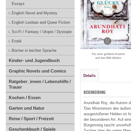
Essays
English Novel and Mystery
English Lesbian and Queer Fiction
Sci-Fi / Fantasy / Utopie / Dystopie
Erotik
Bücher in leichter Sprache
Für eine größere Ansicht
auf das Bild klicken
Kinder- und Jugendbuch
Graphic Novels und Comics
Details
Ratgeber_innen / Lebenshilfe /
Trauer
BESCHREIBUNG
Kochen / Essen
Arundhati Roy, die Autorin 
Garten und Natur
'Das Ministerium des äußers
ausgestoßener Helden ist hie
Reise / Sport / Freizeit
der besonderen Art. Auf ein
Bürgersteig taucht unverhoff
Geschenkbuch / Spiele
Tochter über die vielen Men