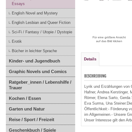
Essays
English Novel and Mystery
English Lesbian and Queer Fiction
Sci-Fi / Fantasy / Utopie / Dystopie
Für eine größere Ansicht
Erotik
auf das Bild klicken
Bücher in leichter Sprache
Details
Kinder- und Jugendbuch
Graphic Novels und Comics
BESCHREIBUNG
Ratgeber_innen / Lebenshilfe /
Lyrik und Erzählungen von C
Trauer
Hafner, Andrea Kerstinger,
Römer, Elena Sarto, Gerda
Kochen / Essen
Eva Surma, Una Steiner.Die I
Garten und Natur
Öffentlichkeit:- Förderung 
im Allgemeinen.- Unsere Gru
Reise / Sport / Freizeit
Unser Interesse gilt den Ar
Geschenkbuch / Spiele