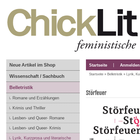
Neue Artikel im Shop
Startseite
Anmelden
Startseite
»
Belletristik
»
Lyrik, K
Wissenschaft / Sachbuch
Belletristik
Störfeuer
Romane und Erzählungen
Krimis und Thriller
Lesben- und Queer- Romane
Lesben- und Queer- Krimis
Lyrik, Kurzprosa und literarische