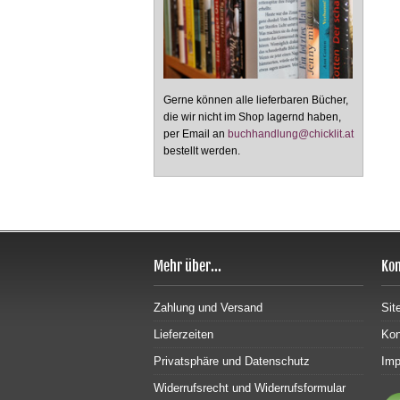
Gerne können alle lieferbaren Bücher,
die wir nicht im Shop lagernd haben,
per Email an
buchhandlung@chicklit.at
bestellt werden.
Mehr über...
Kon
Zahlung und Versand
Sit
Lieferzeiten
Kon
Privatsphäre und Datenschutz
Im
Widerrufsrecht und Widerrufsformular