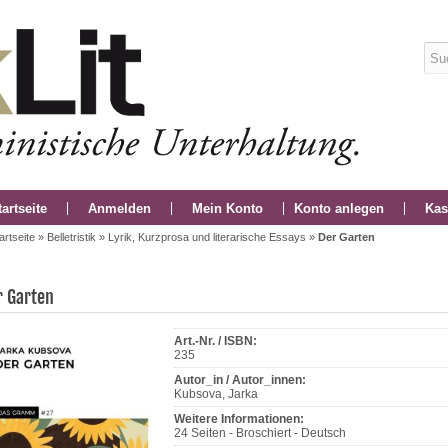
tartseite
Anmelden
Mein Konto
Konto anlegen
Kas
artseite
»
Belletristik
»
Lyrik, Kurzprosa und literarische Essays
»
Der Garten
r Garten
Art.-Nr. / ISBN:
235
Autor_in / Autor_innen:
Kubsova, Jarka
Weitere Informationen:
24 Seiten - Broschiert - Deutsch