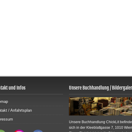
takt und Infos
Unsere Buchhandlung / Bildergaler
emap
takt / Anfahrtsplan
pressum
Unsere Buchhandlung ChickLit befinde
sich in der Kleeblattgasse 7, 1010 Wien