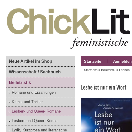
Neue Artikel im Shop
Startseite
Anmelden
Startseite
»
Belletristik
»
Lesben-
Wissenschaft / Sachbuch
Belletristik
Lesbe ist nur ein Wort
Romane und Erzählungen
Krimis und Thriller
Lesben- und Queer- Romane
Lesben- und Queer- Krimis
Lyrik, Kurzprosa und literarische