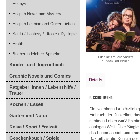
Essays
English Novel and Mystery
English Lesbian and Queer Fiction
Sci-Fi / Fantasy / Utopie / Dystopie
Erotik
Bücher in leichter Sprache
Für eine größere Ansicht
auf das Bild klicken
Kinder- und Jugendbuch
Graphic Novels und Comics
Details
Ratgeber_innen / Lebenshilfe /
Trauer
BESCHREIBUNG
Kochen / Essen
Die Nachbarin ist plötzlich
Einbruch der Dunkelheit das
Garten und Natur
richtigen Leben war? Pointi
Reise / Sport / Freizeit
analogen Welt. Über Singles,
das Leben an sich und immer
Geschenkbuch / Spiele
Bax gilt als die Königin de