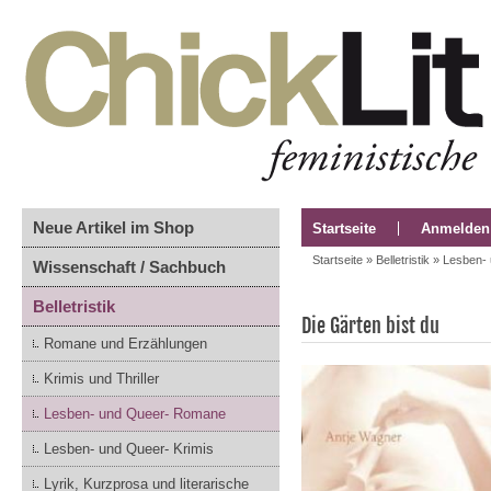
Neue Artikel im Shop
Startseite
Anmelden
Startseite
»
Belletristik
»
Lesben-
Wissenschaft / Sachbuch
Belletristik
Die Gärten bist du
Romane und Erzählungen
Krimis und Thriller
Lesben- und Queer- Romane
Lesben- und Queer- Krimis
Lyrik, Kurzprosa und literarische