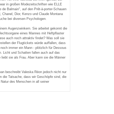
 war in großen Modezeitschriften wie ELLE
 de Balmain", auf den Prêt-à-porter-Schauen
eld, Chanel, Dior, Kenzo und Claude Montana
esuche bei diversen Psychologen.
einem Augenzwinkern. Sie arbeitet gekonnt die
hlechtsorgane eines Mannes mit Heftpflaster
se auch noch attraktiv findet? Was soll sie
ellen der Flugtickets würde auffallen, dass
ch noch immer ein Mann - plötzlich für Dessous
n. Licht und Schatten fallen auch auf das
 liebt sie als Frau. Aber kann sie die Männer
man beschreibt Valeska Réon jedoch nicht nur
em die Tatsache, dass wir Geschöpfe sind, die
 Natur des Menschen in all seiner