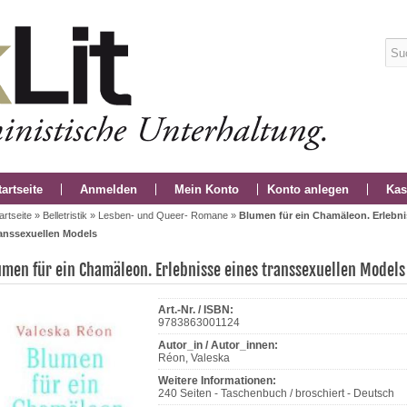
tartseite
Anmelden
Mein Konto
Konto anlegen
Kas
artseite
»
Belletristik
»
Lesben- und Queer- Romane
»
Blumen für ein Chamäleon. Erlebni
ranssexuellen Models
umen für ein Chamäleon. Erlebnisse eines transsexuellen Models
Art.-Nr. / ISBN:
9783863001124
Autor_in / Autor_innen:
Réon, Valeska
Weitere Informationen:
240 Seiten - Taschenbuch / broschiert - Deutsch