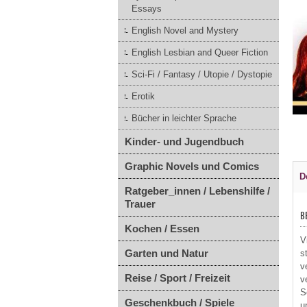
Essays
English Novel and Mystery
English Lesbian and Queer Fiction
Sci-Fi / Fantasy / Utopie / Dystopie
Erotik
Bücher in leichter Sprache
Kinder- und Jugendbuch
Graphic Novels und Comics
D
Ratgeber_innen / Lebenshilfe /
Trauer
B
Kochen / Essen
V
Garten und Natur
s
v
Reise / Sport / Freizeit
v
S
Geschenkbuch / Spiele
u