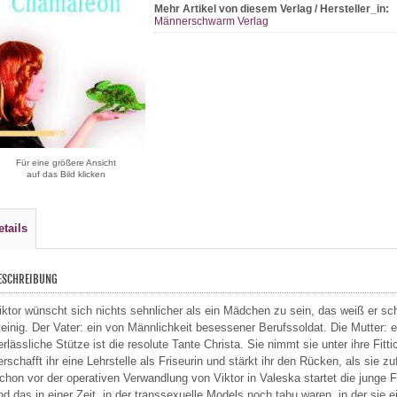
Mehr Artikel von diesem Verlag / Hersteller_in:
Männerschwarm Verlag
Für eine größere Ansicht
auf das Bild klicken
etails
ESCHREIBUNG
iktor wünscht sich nichts sehnlicher als ein Mädchen zu sein, das weiß er sc
teinig. Der Vater: ein von Männlichkeit besessener Berufssoldat. Die Mutter: 
erlässliche Stütze ist die resolute Tante Christa. Sie nimmt sie unter ihre Fitt
erschafft ihr eine Lehrstelle als Friseurin und stärkt ihr den Rücken, als sie z
chon vor der operativen Verwandlung von Viktor in Valeska startet die junge Fr
nd das in einer Zeit, in der transsexuelle Models noch tabu waren, in der sie ein