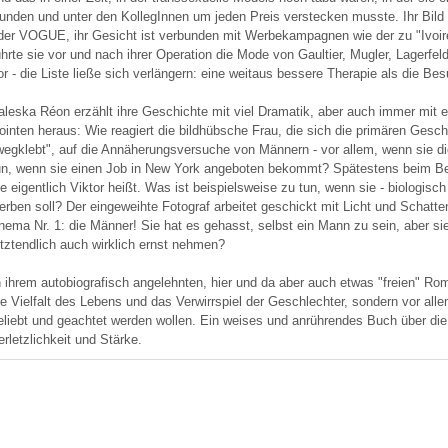
unden und unter den KollegInnen um jeden Preis verstecken musste. Ihr Bild
der VOGUE, ihr Gesicht ist verbunden mit Werbekampagnen wie der zu "Ivoire
ührte sie vor und nach ihrer Operation die Mode von Gaultier, Mugler, Lagerf
or - die Liste ließe sich verlängern: eine weitaus bessere Therapie als die B
aleska Réon erzählt ihre Geschichte mit viel Dramatik, aber auch immer mit 
ointen heraus: Wie reagiert die bildhübsche Frau, die sich die primären Gesc
wegklebt", auf die Annäherungsversuche von Männern - vor allem, wenn sie die
un, wenn sie einen Job in New York angeboten bekommt? Spätestens beim Best
ie eigentlich Viktor heißt. Was ist beispielsweise zu tun, wenn sie - biologis
erben soll? Der eingeweihte Fotograf arbeitet geschickt mit Licht und Schatte
hema Nr. 1: die Männer! Sie hat es gehasst, selbst ein Mann zu sein, aber sie
etztendlich auch wirklich ernst nehmen?
n ihrem autobiografisch angelehnten, hier und da aber auch etwas "freien" Ro
ie Vielfalt des Lebens und das Verwirrspiel der Geschlechter, sondern vor all
eliebt und geachtet werden wollen. Ein weises und anrührendes Buch über die
erletzlichkeit und Stärke.