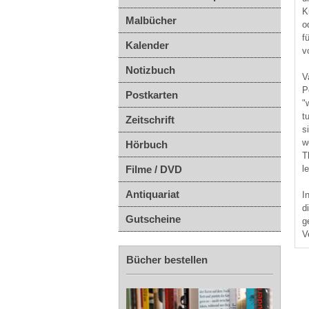
K
Malbücher
o
f
Kalender
v
Notizbuch
V
P
Postkarten
"
t
Zeitschrift
s
w
Hörbuch
T
l
Filme / DVD
Antiquariat
I
d
Gutscheine
g
V
Bücher bestellen