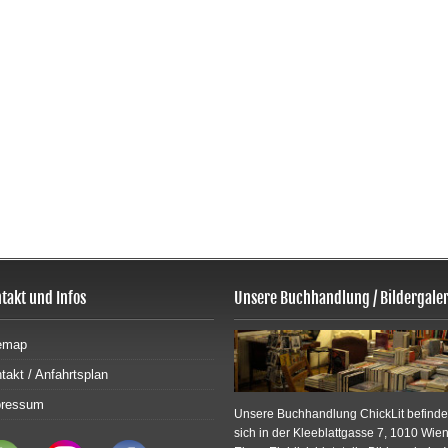
takt und Infos
Unsere Buchhandlung / Bildergaler
emap
takt / Anfahrtsplan
pressum
Unsere Buchhandlung ChickLit befinde
sich in der Kleeblattgasse 7, 1010 Wien