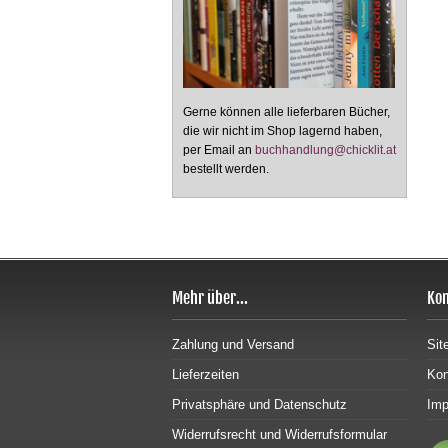
Gerne können alle lieferbaren Bücher,
die wir nicht im Shop lagernd haben,
per Email an
buchhandlung@chicklit.at
bestellt werden.
Mehr über...
Kon
Zahlung und Versand
Sit
Lieferzeiten
Kon
Privatsphäre und Datenschutz
Im
Widerrufsrecht und Widerrufsformular