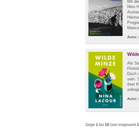
Mit di
Nino H
Austau
Heimat
Progra
Marica
Autor_
Wild
Als Sa
Floris
Doch i
sein: 
ihrer 
zehnjä
Autor_
Zeige
1
bis
10
(von insgesamt
1