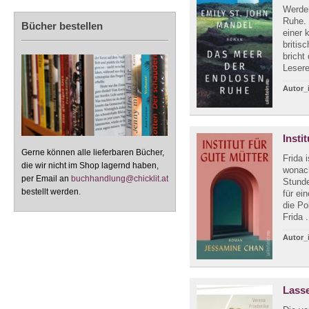
Werden
Ruhe. 
Bücher bestellen
einer 
britis
bricht
Lesere
Autor_
Insti
Gerne können alle lieferbaren Bücher,
Frida 
die wir nicht im Shop lagernd haben,
wonach
per Email an
buchhandlung@chicklit.at
Stunde
bestellt werden.
für ei
die Po
Frida .
Autor_
Lass