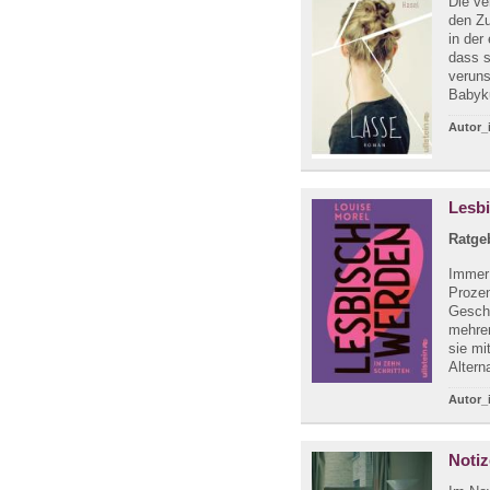
Die ve
den Zu
in der
dass s
veruns
Babyku
Autor_
Lesbi
Ratge
Immer 
Prozen
Geschl
mehre
sie mi
Altern
Autor_
Notiz