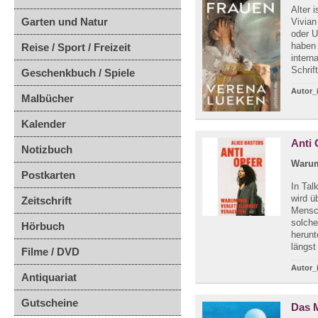
Alter 
Garten und Natur
Vivian
oder U
haben 
Reise / Sport / Freizeit
intern
Schrift
Geschenkbuch / Spiele
Autor_
Malbücher
Kalender
Anti 
Notizbuch
Warum
Postkarten
In Tal
wird ü
Zeitschrift
Mensch
solche
Hörbuch
herunt
längst 
Filme / DVD
Autor_
Antiquariat
Gutscheine
Das 