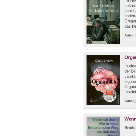
Im No
aufzus
paar h
notier
Grego
das he
Autor_
Orga
In ein
der Bl
Jahrta
eigene
Organe
faszin
Autor_
Wenn 
Briefe