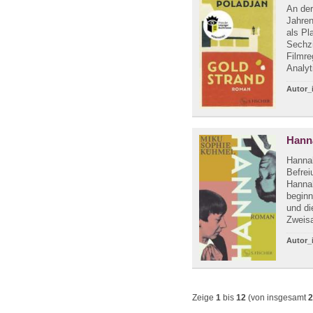
An der
Jahren
als Pl
Sechzi
Filmre
Analyt
Autor_
Hann
Hannah
Befrei
Hannah
beginn
und di
Zweisa
Autor_
Zeige
1
bis
12
(von insgesamt
2