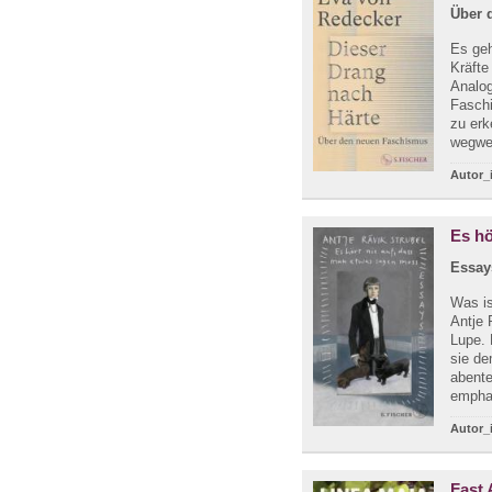
Über 
Es geh
Kräfte
Analog
Faschi
zu erk
wegwei
Autor_
Es hö
Essay
Was is
Antje 
Lupe. 
sie de
abente
emphat
Autor_
Fast 