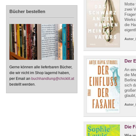
Motte 
zwei V
Bücher bestellen
Fragen
Werksh
die Ha
eigentl
Autor_
Der E
Gerne können alle lieferbaren Bücher,
An ein
die wir nicht im Shop lagernd haben,
die Me
per Email an
buchhandlung@chicklit.at
Berlin
bestellt werden.
sich d
großen
glaubt,
Autor_
Die F
Wie w