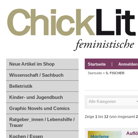
Neue Artikel im Shop
Startseite
Anmelden
Startseite
»
S. FISCHER
Wissenschaft / Sachbuch
Belletristik
Kinder- und Jugendbuch
Graphic Novels und Comics
Zeige
1
bis
12
(von insgesamt
2
Ratgeber_innen / Lebenshilfe /
Trauer
Aufl
Kochen / Essen