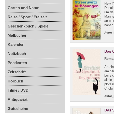
New Y
Garten und Natur
Donald
um den
Mannes
Reise / Sport / Freizeit
an ein
haben 
Geschenkbuch / Spiele
Autor_
Malbücher
Kalender
Das 
Notizbuch
Roma
Postkarten
An ein
am Str
Zeitschrift
bei si
allein
Hörbuch
plötzl
Chobi i
Filme / DVD
Autor_
Antiquariat
Gutscheine
Das 