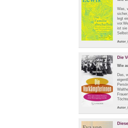
Was, w
sicher
legt e
vor.We
ist si
Selbst 
Autor_
Die 
Wie a
Das, w
eigent
Persön
Walthe
Frauen
Töchte
Autor_
Diese