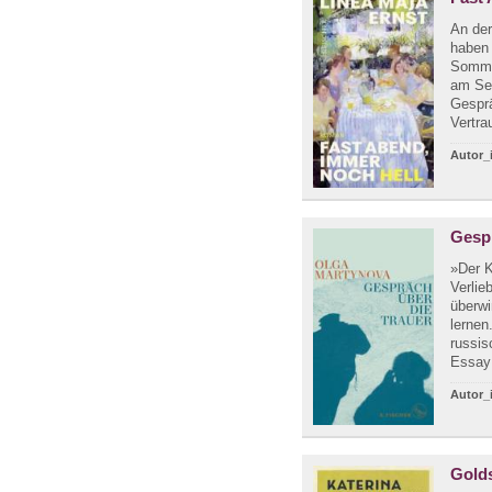
An der
haben 
Somme
am See
Gesprä
Vertra
Autor_
Gespr
»Der K
Verlie
überwi
lernen
russis
Essay 
Autor_
Gold