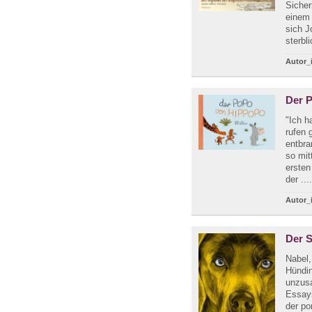
Sicher
einem 
sich J
sterbl
Autor_
Der 
"Ich h
rufen 
entbra
so mit
ersten
der ...
Autor_
Der S
Nabel,
Hündin
unzus
Essays
der p