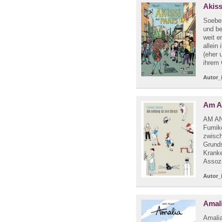
Akiss
Soeben
und be
weit e
allein 
(eher 
ihrem 
Autor_
Am An
AM AN
Fumiko
zwisc
Grunds
Kranke
Assozi
Autor_
Amal
Amalia