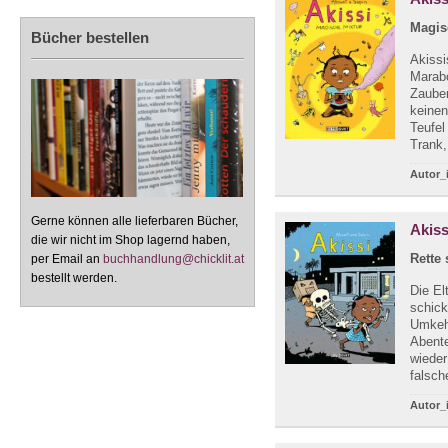
Magis
Bücher bestellen
Akissi
Marabo
Zauber
keinen
Teufel
Trank, 
Autor_
Gerne können alle lieferbaren Bücher,
Akiss
die wir nicht im Shop lagernd haben,
Rette 
per Email an
buchhandlung@chicklit.at
bestellt werden.
Die El
schick
Umkeh
Abente
wieder
falsch
Autor_