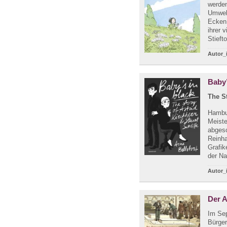
werden
Umwelt
Ecken 
ihrer 
Stieft
Autor_
Baby’
The St
Hambur
Meiste
abgesc
Reinha
Grafik
der Na
Autor_
Der 
Im Se
Bürger