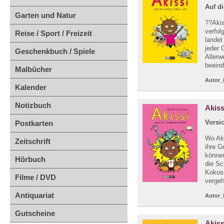
Auf di
Garten und Natur
??Akis
verfol
Reise / Sport / Freizeit
landet
jeder 
Geschenkbuch / Spiele
Allerw
beeind
Malbücher
Autor_
Kalender
Notizbuch
Akiss
Vorsic
Postkarten
Wo Ak
Zeitschrift
ihre G
können
Hörbuch
die Sc
Kokosn
Filme / DVD
vergeh
Antiquariat
Autor_
Gutscheine
Akiss