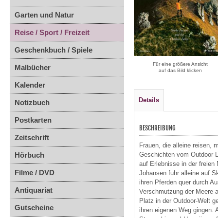
Garten und Natur
Reise / Sport / Freizeit
Geschenkbuch / Spiele
Für eine größere Ansicht
Malbücher
auf das Bild klicken
Kalender
Details
Notizbuch
Postkarten
BESCHREIBUNG
Zeitschrift
Frauen, die alleine reisen,
Hörbuch
Geschichten vom Outdoor-Le
auf Erlebnisse in der freie
Filme / DVD
Johansen fuhr alleine auf S
ihren Pferden quer durch Au
Antiquariat
Verschmutzung der Meere au
Platz in der Outdoor-Welt g
Gutscheine
ihren eigenen Weg gingen. 