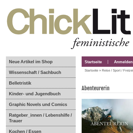
Neue Artikel im Shop
Startseite
Anmelden
Startseite
»
Reise / Sport / Freizei
Wissenschaft / Sachbuch
Belletristik
Abenteurerin
Kinder- und Jugendbuch
Graphic Novels und Comics
Ratgeber_innen / Lebenshilfe /
Trauer
Kochen / Essen