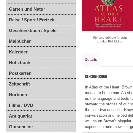
Garten und Natur
Reise / Sport / Freizeit
Geschenkbuch / Spiele
Für eine größere Ansicht
Malbücher
auf das Bild klicken
Kalender
Details
Notizbuch
Postkarten
BESCHREIBUNG
Zeitschrift
In Atlas of the Heart, Brow
means to be human. As she 
Hörbuch
us the language and tools 
steward the stories of our 
Filme / DVD
the past two decades, Brown
conversation and helped def
Antiquariat
well as on Brown's singular 
Gutscheine
experience more power, it g