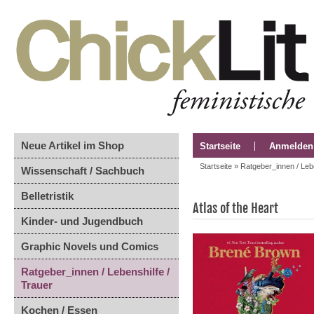
Neue Artikel im Shop
Startseite
Anmelden
Startseite
»
Ratgeber_innen / Lebe
Wissenschaft / Sachbuch
Belletristik
Atlas of the Heart
Kinder- und Jugendbuch
Graphic Novels und Comics
Ratgeber_innen / Lebenshilfe /
Trauer
Kochen / Essen