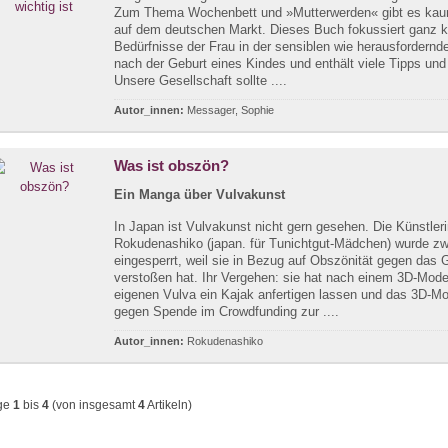
Zum Thema Wochenbett und »Mutterwerden« gibt es kaum
auf dem deutschen Markt. Dieses Buch fokussiert ganz kl
Bedürfnisse der Frau in der sensiblen wie herausfordernd
nach der Geburt eines Kindes und enthält viele Tipps und
Unsere Gesellschaft sollte ....
Autor_innen:
Messager, Sophie
Was ist obszön?
Ein Manga über Vulvakunst
In Japan ist Vulvakunst nicht gern gesehen. Die Künstler
Rokudenashiko (japan. für Tunichtgut-Mädchen) wurde z
eingesperrt, weil sie in Bezug auf Obszönität gegen das 
verstoßen hat. Ihr Vergehen: sie hat nach einem 3D-Model
eigenen Vulva ein Kajak anfertigen lassen und das 3D-Mo
gegen Spende im Crowdfunding zur ....
Autor_innen:
Rokudenashiko
ge
1
bis
4
(von insgesamt
4
Artikeln)