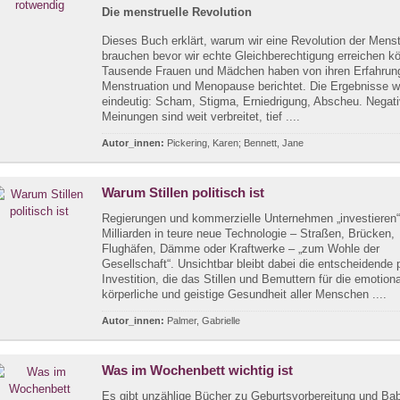
Die menstruelle Revolution
Dieses Buch erklärt, warum wir eine Revolution der Menst
brauchen bevor wir echte Gleichberechtigung erreichen k
Tausende Frauen und Mädchen haben von ihren Erfahrun
Menstruation und Menopause berichtet. Die Ergebnisse 
eindeutig: Scham, Stigma, Erniedrigung, Abscheu. Negat
Meinungen sind weit verbreitet, tief ....
Autor_innen:
Pickering, Karen; Bennett, Jane
Warum Stillen politisch ist
Regierungen und kommerzielle Unternehmen „investieren
Milliarden in teure neue Technologie – Straßen, Brücken,
Flughäfen, Dämme oder Kraftwerke – „zum Wohle der
Gesellschaft“. Unsichtbar bleibt dabei die entscheidende 
Investition, die das Stillen und Bemuttern für die emotiona
körperliche und geistige Gesundheit aller Menschen ....
Autor_innen:
Palmer, Gabrielle
Was im Wochenbett wichtig ist
Es gibt unzählige Bücher zu Geburtsvorbereitung und Bab