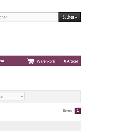
sa
Warenkorb »
0
Artikel
Seiten:
1