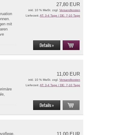
27,80 EUR
inkl. 10 % MwSt. zzgl.
Versandkosten
ruation
Lieferzeit:
AT: 3-4 Tage / DE: 7-10 Tage
önnen.
gen mit
waren
ive
“
11,00 EUR
inkl. 10 % MwSt. zzgl.
Versandkosten
Lieferzeit:
AT: 3-4 Tage / DE: 7-10 Tage
primäre
le,
ypflege.
11,00 EUR