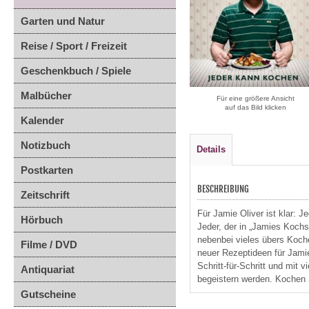
Garten und Natur
Reise / Sport / Freizeit
Geschenkbuch / Spiele
Malbücher
Für eine größere Ansicht
auf das Bild klicken
Kalender
Notizbuch
Details
Postkarten
BESCHREIBUNG
Zeitschrift
Für Jamie Oliver ist klar: 
Hörbuch
Jeder, der in „Jamies Koch
nebenbei vieles übers Koche
Filme / DVD
neuer Rezeptideen für Jamie-
Schritt-für-Schritt und mit 
Antiquariat
begeistern werden. Kochen 
Gutscheine