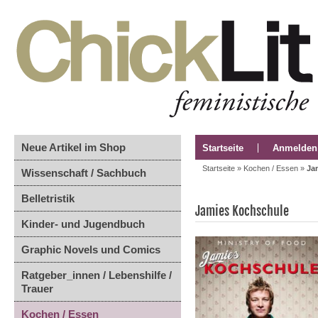
Neue Artikel im Shop
Startseite
Anmelden
Startseite
»
Kochen / Essen
»
Ja
Wissenschaft / Sachbuch
Belletristik
Jamies Kochschule
Kinder- und Jugendbuch
Graphic Novels und Comics
Ratgeber_innen / Lebenshilfe /
Trauer
Kochen / Essen